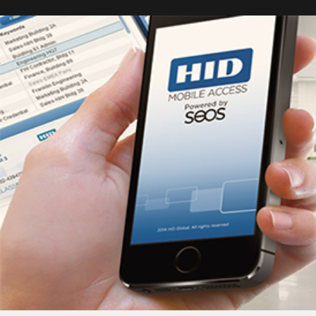
antigua versión IS200
Formatos de instalaci
mesual/anual en la nu
VertX y Mercury.