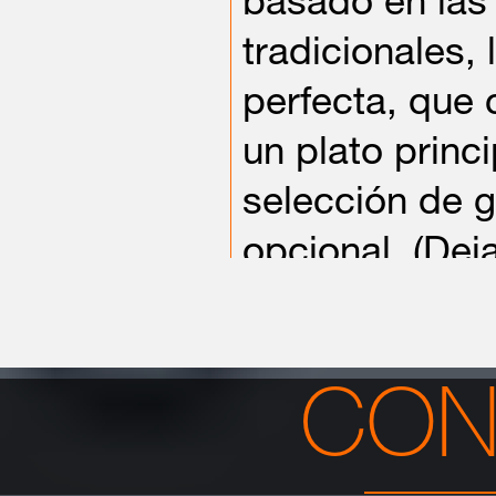
basado en las 
tradicionales,
perfecta, que 
un plato princi
selección de g
opcional. (Dej
profesional de
cocción.).
CON
Libro de
Recetas