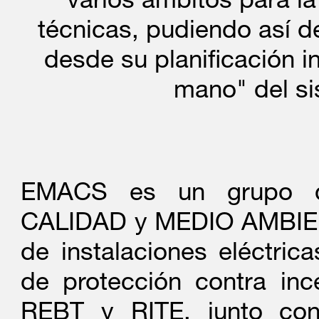
varios ámbitos para la
técnicas, pudiendo así d
desde su planificación in
Acuerdo de Distribuc
AGOSTO
mano" del si
EMACS aumenta su ofer
2018
ecosistema SALTO, para
muy conocidas en el mu
escudos electrónicos X
EMACS es un grupo de
nueva XS4 ONE. Lectore
CALIDAD y MEDIO AMBIENTE
las plataformas softwa
de instalaciones eléctric
nuestra red comercial 
de protección contra inc
REBT y RITE, junto con