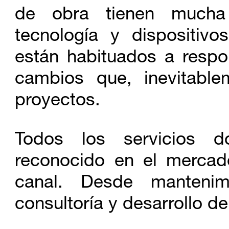
servicios públicos de 
de obra tienen mucha 
audiovisuales), adquir
tecnología y dispositivo
implantaciones en ento
están habituados a respo
críticas, militares y en
cambios que, inevitable
proyectos.
Dossier de Sistemas 
NOVIEMBRE
Todos los servicios
SEGUREMACS, empresa 
2016
reconocido en el mercad
Ministerio del Interior 
canal. Desde mantenimi
Civil), y el Ministerio
consultoría y desarrollo d
Armamento y Material), 