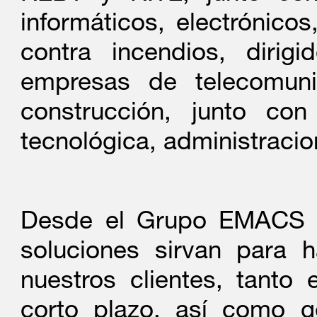
informáticos, electrónico
Acuerdo de Distribuc
JULIO
contra incendios, dirig
EMACS aumenta su ofer
2018
empresas de telecomuni
ecosistema BRIVO, par
construcción, junto co
nube. Lectores, contro
tecnológica, administraci
virtuales, junto con to
tiene el sistema cloud.
Desde el Grupo EMACS 
soluciones sirvan para 
Acuerdo de Distribuc
FEBRERO
nuestros clientes, tanto
EMACS aumenta su ofer
2018
corto plazo, así como g