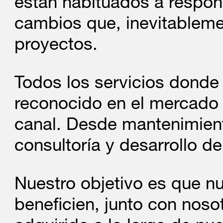
instalaciones y mante
están habituados a respon
Contra Incendios (PCI
cambios que, inevitablemen
Fluorados (GF), tanto p
proyectos.
naves industriales, viv
Todos los servicios dond
reconocido en el mercado 
Acuerdo de Distribuc
NOVIEMBRE
canal. Desde mantenimient
Referente mundial en 
consultoría y desarrollo d
2014
fraude. OCR de docume
detección de document
Nuestro objetivo es que n
identificación y dispos
beneficien, junto con nos