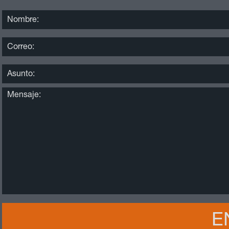
HID®
DigitalPerso
NOVIEMBRE
Guía de Admi
2019
DigitalPerson
DigitalPerson
administración
para autentic
los administra