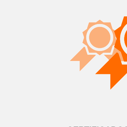
PACOM, incorporando di
verticales tan importa
las gamas de intrusió
reforzadas y ya están 
instaladores y manten
Acuerdo de Distribuc
OCTUBRE
EMACS aumenta su ofer
2017
baterías, cajas profesi
electrónicos y element