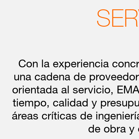
él en cada documento,
estadística de aquella
SER
apuestan por estar a l
generales y ambiguas, 
economía, el transporte
Con la experiencia concr
vivir en una ciudad int
una cadena de proveedores
orientada al servicio, E
Dossier Mobile Acces
tiempo, calidad y presup
MARZO
Las organizaciones de 
áreas críticas de ingenier
2016
gestionar las identida
de obra y