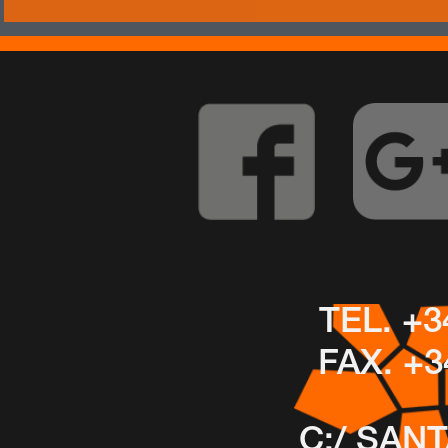
la autenticaci
Directory, incl
administració
Representa un
necesidades de
Autenticación 
inicio de sesi
(SSO) para apl
TEL. +3
FAX. +3
Guía de
Administrador
C:/ SAN