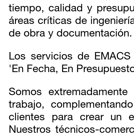
ATRIUM. Lectores, cont
tiempo, calidad y presup
plataformas software d
áreas críticas de ingenier
nuestra red comercial 
de obra y documentación.
Los servicios de EMACS 
Dossier de Actividad 
NOVIEMBRE
'En Fecha, En Presupuesto
EMACS es un grupo que 
2016
conjunto de empresas d
Somos extremadamente f
de seguridad, de prote
trabajo, complementando
Smart Cities (electróni
clientes para crear un 
automatización, control
Nuestros técnicos-comerci