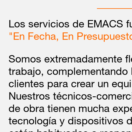
independiente al hardw
quieren tener la posibi
Los servicios de EMACS fu
seguras, no sólo en las
"En Fecha, En Presupuesto
móviles, tablets y otr
a través de NFC, Bluet
Somos extremadamente fle
comunicación.
trabajo, complementando 
clientes para crear un equ
Dossier de Sistemas d
Nuestros técnicos-comercia
MAYO
Las empresas del Gru
de obra tienen mucha expe
2015
Dirección General de In
tecnología y dispositivos 